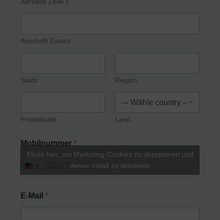
Adresse Zeile 1
Anschrift Zusatz
Stadt
Region
Postleitzahl
Land
Mobilnummer
*
Klicke hier, um Marketing-Cookies zu akzeptieren und
diesen Inhalt zu aktivieren
U
n
i
E-Mail
*
t
e