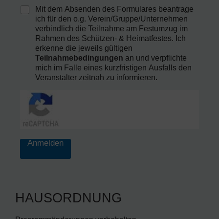
k
Mit dem Absenden des Formulares beantrage
u
ich für den o.g. Verein/Gruppe/Unternehmen
n
verbindlich die Teilnahme am Festumzug im
g
Rahmen des Schützen- & Heimatfestes. Ich
e
erkenne die jeweils gültigen
n
Teilnahmebedingungen
an und verpflichte
mich im Falle eines kurzfristigen Ausfalls den
Veranstalter zeitnah zu informieren.
Anmelden
HAUSORDNUNG